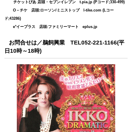
チケットぴあ 店頭・セブンイレブン
t.pia.jp
(Pコード;330-499)
O－チケ 店頭:ローソン/ミニストップ
l-tike.com
(Lコー
ド;43286)
e⁺イープラス 店頭:ファミリーマート
eplus.jp
お問合せは／鵜飼興業 TEL052-221-1166(平
日10時～18時)