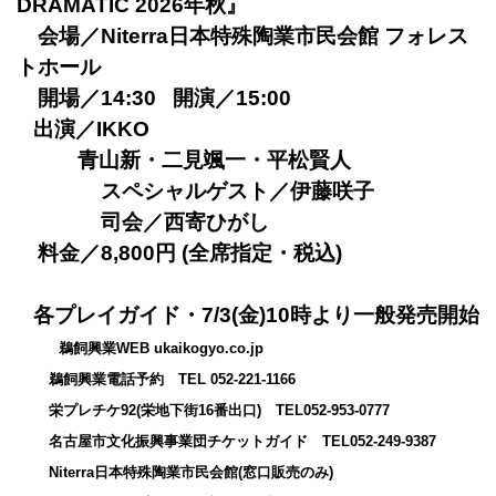
DRAMATIC 2026年秋』
会場／Niterra日本特殊陶業市民会館 フォレス
トホール
開場／14:30 開演／15:00
出演／IKKO
青山新・二見颯一・平松賢人
スペシャルゲスト／伊藤咲子
司会／西寄ひがし
料金／8,800円 (全席指定・税込)
各プレイガイド・7/3(金)10時より一般発売開始
鵜飼興業WEB ukaikogyo.co.jp
鵜飼興業電話予約 TEL 052-221-1166
栄プレチケ92(栄地下街16番出口) TEL052-953-0777
名古屋市文化振興事業団チケットガイド TEL052-249-9387
Niterra日本特殊陶業市民会館(窓口販売のみ)