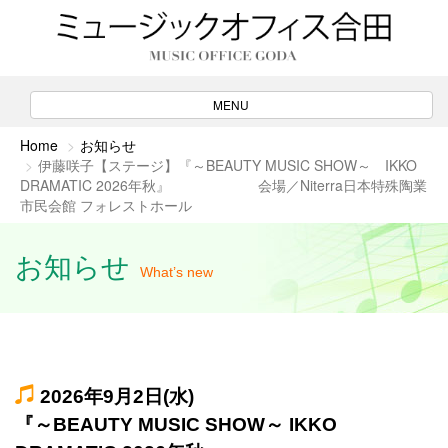
ナ
MENU
ビ
ゲ
Home
お知らせ
ー
伊藤咲子【ステージ】『～BEAUTY MUSIC SHOW～ IKKO
シ
DRAMATIC 2026年秋』 会場／Niterra日本特殊陶業
ョ
ン
市民会館 フォレストホール
お知らせ
What’s new
2026年9月2日(水)
『～BEAUTY MUSIC SHOW～ IKKO