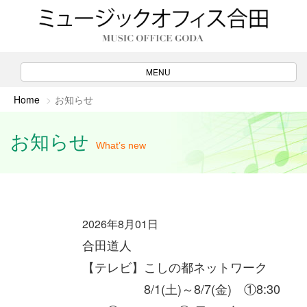
ナ
MENU
ビ
ゲ
Home
お知らせ
ー
シ
ョ
ン
お知らせ
What’s new
2026年8月01日
合田道人
【テレビ】
こしの都ネットワーク
8/1(土)～8/7(金) ①8:30