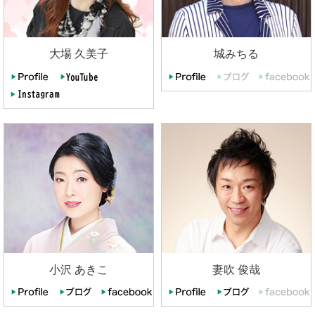
大場 久美子
城みちる
小沢 あきこ
妻吹 俊哉