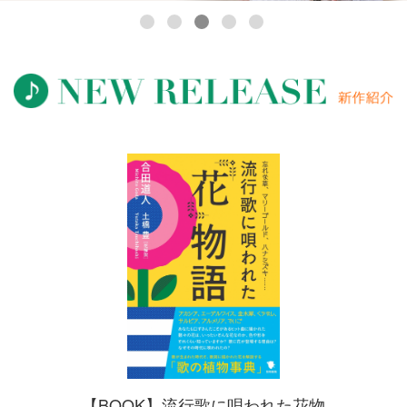
【BOOK】流行歌に唄われた花物