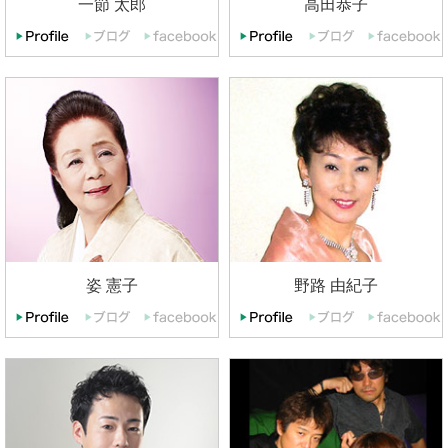
一節 太郎
高田恭子
姿 憲子
野路 由紀子