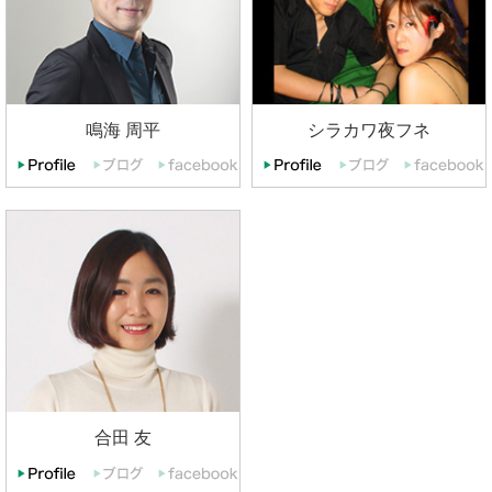
鳴海 周平
シラカワ夜フネ
合田 友