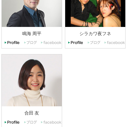
鳴海 周平
シラカワ夜フネ
合田 友