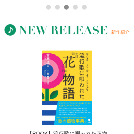
【BOOK】流行歌に唄われた花物