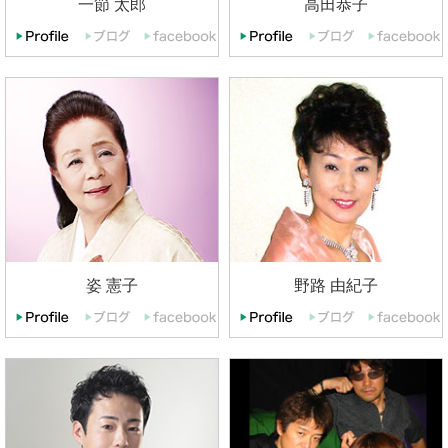
一節 太郎
高田恭子
姿 憲子
野路 由紀子