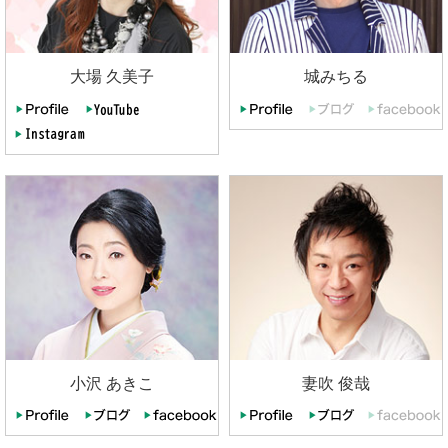
大場 久美子
城みちる
小沢 あきこ
妻吹 俊哉