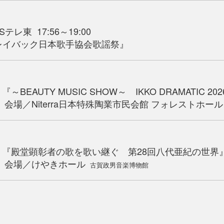
レ東 17:56～19:00
バック日本歌手協会歌謡祭』
BEAUTY MUSIC SHOW～ IKKO DRAMATIC 20
terra日本特殊陶業市民会館 フォレストホール
】『殿堂顕彰者の歌を歌い継ぐ 第28回八代亜紀の世界
けやきホール
古賀政男音楽博物館