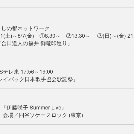
こしの都ネットワーク
8/7(金) ①8:30～ ②13:30～ ③(日)～(金) 21
人の福井 御竜印巡り』
レ東 17:56～19:00
バック日本歌手協会歌謡祭』
伊藤咲子 Summer Live』
谷ソケースロック (東京)