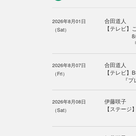
合田道人
2026年8月01日
【テレビ】
（Sat）
8/1(土)～
『合田道
合田道人
2026年8月07日
【テレビ】BSテ
（Fri）
『プレイ
伊藤咲子
2026年8月08日
【ステージ】『
（Sat）
会場／四