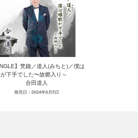
INGLE】梵鐘／道人(みちと)／僕は
歌が下手でした〜故郷入り～
合田道人
発売日：2024年6月5日