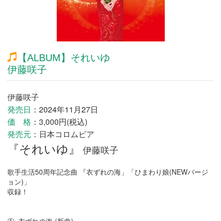
【ALBUM】それいゆ
伊藤咲子
伊藤咲子
発売日
：2024年11月27日
価 格
：3,000円(税込)
発売元
：日本コロムビア
『それいゆ』
伊藤咲子
歌手生活50周年記念曲 『衣ずれの海」「ひまわり娘(NEWバージ
ョン)」
収録！