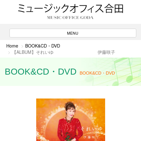
ナ
MENU
ビ
ゲ
Home
BOOK&CD・DVD
ー
【ALBUM】それいゆ 伊藤咲子
シ
ョ
ン
BOOK&CD・DVD
BOOK&CD・DVD