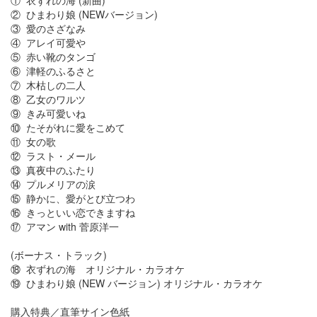
① 衣ずれの海 (新曲)
② ひまわり娘 (NEWバージョン)
③ 愛のさざなみ
④ アレイ可愛や
⑤ 赤い靴のタンゴ
⑥ 津軽のふるさと
⑦ 木枯しの二人
⑧ 乙女のワルツ
⑨ きみ可愛いね
⑩ たそがれに愛をこめて
⑪ 女の歌
⑫ ラスト・メール
⑬ 真夜中のふたり
⑭ プルメリアの涙
⑮ 静かに、愛がとび立つわ
⑯ きっといい恋できますね
⑰ アマン with 菅原洋一
(ボーナス・トラック)
⑱ 衣ずれの海 オリジナル・カラオケ
⑲ ひまわり娘 (NEW バージョン) オリジナル・カラオケ
購入特典／直筆サイン色紙