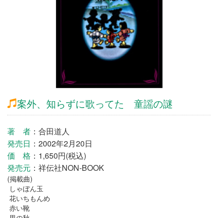
案外、知らずに歌ってた 童謡の謎
著 者
：合田道人
発売日
：2002年2月20日
価 格
：1,650円(税込)
発売元
：祥伝社NON-BOOK
(掲載曲)
しゃぼん玉
花いちもんめ
赤い靴
里の秋