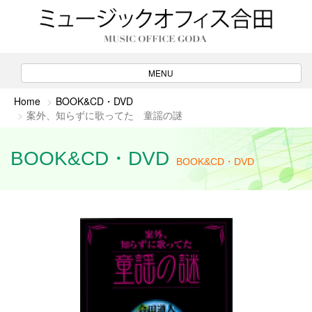
ナ
MENU
ビ
ゲ
Home
BOOK&CD・DVD
ー
案外、知らずに歌ってた 童謡の謎
シ
ョ
ン
BOOK&CD・DVD
BOOK&CD・DVD