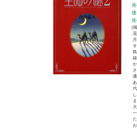
発
価
発
(
花
月
オ
島
線
か
さ
通
あ
汽
し
ま
大
一
た
お