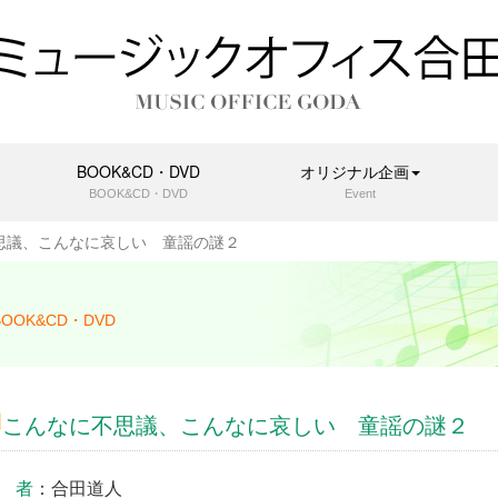
BOOK&CD・DVD
オリジナル企画
BOOK&CD・DVD
Event
思議、こんなに哀しい 童謡の謎２
BOOK&CD・DVD
こんなに不思議、こんなに哀しい 童謡の謎２
 者
：合田道人