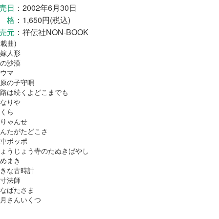
売日
：2002年6月30日
 格
：1,650円(税込)
売元
：祥伝社NON-BOOK
掲載曲)
嫁人形
の沙漠
ウマ
原の子守唄
路は続くよどこまでも
なりや
くら
りゃんせ
んたがたどこさ
車ポッポ
ょうじょう寺のたぬきばやし
めまき
きな古時計
寸法師
なばたさま
月さんいくつ