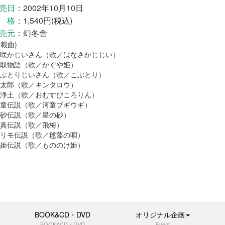
売日
：2002年10月10日
 格
：1,540円(税込)
売元
：幻冬舎
掲載曲)
咲かじいさん（歌／はなさかじじい）
取物語（歌／かぐや姫）
ぶとりじいさん（歌／こぶとり）
太郎（歌／キンタロウ）
浄土（歌／おむすびころりん）
童伝説（歌／河童ブギウギ）
砂伝説（歌／星の砂）
真伝説（歌／飛梅）
リモ伝説（歌／毬藻の唄）
姫伝説（歌／もののけ姫）
BOOK&CD・DVD
オリジナル企画
BOOK&CD・DVD
Event