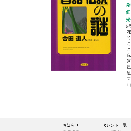
発
価
発
(
花
竹
こ
金
鼠
河
星
道
マ
山
お知らせ
タレント一覧
What’s new
Talent list