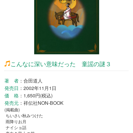
こんなに深い意味だった 童謡の謎３
著 者
：合田道人
発売日
：2002年11月1日
価 格
：1,650円(税込)
発売元
：祥伝社NON-BOOK
(掲載曲)
ちいさい秋みつけた
雨降りお月
ナイショ話