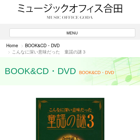
ナ
MENU
ビ
ゲ
Home
BOOK&CD・DVD
ー
こんなに深い意味だった 童謡の謎３
シ
ョ
ン
BOOK&CD・DVD
BOOK&CD・DVD