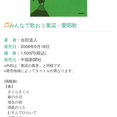
みんなで歌おう童謡・愛唱歌
著 者
：合田道人
発売日
：2008年9月18日
価 格
：1,500円(税込)
発売元
：中国新聞社
※内容は「童謡の風景」と同様です。
※発売地域によってタイトルが異なります。
(掲載曲)
【春】
さくらさくら
春の小川
埴生の宿
揺藍のうた
むすんでひらいて