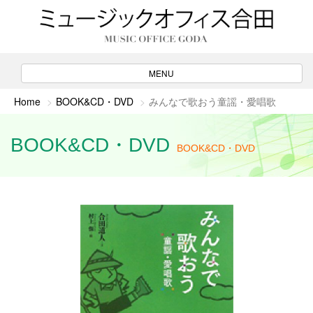
ナ
MENU
ビ
ゲ
Home
BOOK&CD・DVD
みんなで歌おう童謡・愛唱歌
ー
シ
ョ
ン
BOOK&CD・DVD
BOOK&CD・DVD