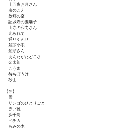
十五夜お月さん
虫のこえ
故郷の空
証城寺の狸囃子
山寺の和尚さん
叱られて
通りゃんせ
船頭小唄
船頭さん
あんたがたどこさ
金太郎
こうま
待ちぼうけ
砂山
【冬】
雪
リンゴのひとりごと
赤い靴
浜千鳥
ペチカ
もみの木