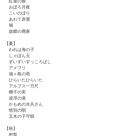
紅屋の娘
おぼろ月夜
こいのぼり
あわて床屋
鳩
故郷の廃家
【夏】
われは海の子
しゃぼん玉
ずいずいずっころばし
アメフリ
城ヶ島の雨
ひらいたひらいた
アルプス一万尺
椰子の実
波浮の港
かもめの水兵さん
惜別の唄
五木の子守唄
【秋】
村祭